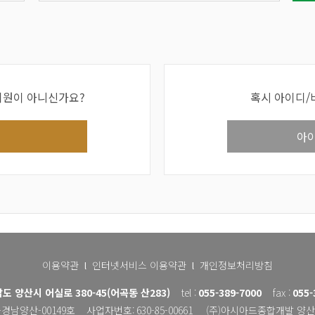
원이 아니신가요?
혹시 아이디/
아이
이용약관
인터넷서비스 이용약관
개인정보처리방침
l
l
도 양산시 어실로 380-45(어곡동 산283)
tel :
055-389-7000
fax :
055-
-경남양산-00149호
사업자번호:
630-85-00661
(주)아시아드종합개발 양