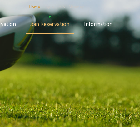
Home
Login
join
Sitemap
rvation
Join Reservation
Information
간예약
1인 or 2인 조인예약
공지사항
기예약
조인예약방법
이벤트
인/취소
조인게시판
자료실
레스토랑
포토갤러리
날씨정보