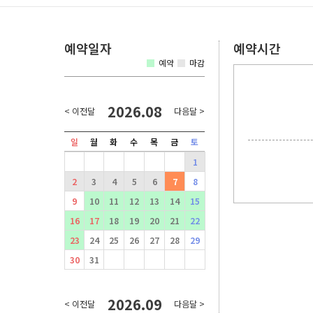
예약일자
예약시간
예약
마감
2026.08
< 이전달
다음달 >
일
월
화
수
목
금
토
1
2
3
4
5
6
7
8
9
10
11
12
13
14
15
16
17
18
19
20
21
22
23
24
25
26
27
28
29
30
31
2026.09
< 이전달
다음달 >