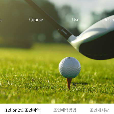
b
Course
Use
Rese
소개
코스소개
이용안내
실시
말
VISTA코스
이용요금
대
안내
DUKE코스
예약안내
예약확
는길
코스갤러리
위약안내
광지
모바일이용안내
로컬룰
선불카드
1인 or 2인 조인예약
조인예약방법
조인게시판