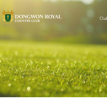
Clu
클럽
인사
시설
오시
주변관